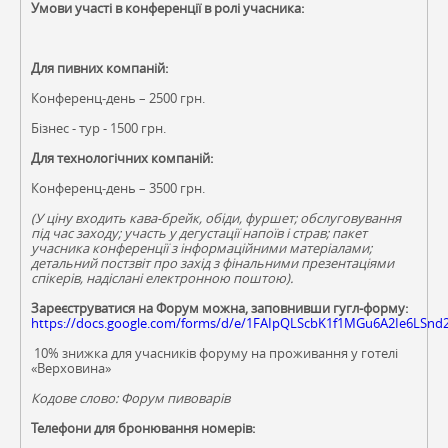
Умови участі в конференції в ролі учасника:
Для пивних компаній:
Конференц-день – 2500 грн.
Бізнес - тур - 1500 грн.
Для технологічних компаній:
Конференц-день – 3500 грн.
(У ціну входить кава-брейк, обіди, фуршет; обслуговування
під час заходу; участь у дегустації напоїв і страв; пакет
учасника конференції з інформаційними матеріалами;
детальний постзвіт про захід з фінальними презентаціями
спікерів, надіслані електронною поштою).
Зареєструватися на Форум можна, заповнивши гугл-форму:
https://docs.google.com/forms/d/e/1FAIpQLScbK1f1MGu6A2Ie6LSn
1
0% знижка для учасників форуму на проживання у готелі
«Верховина»
Кодове слово: Форум пивоварів
Телефони для бронювання номерів: