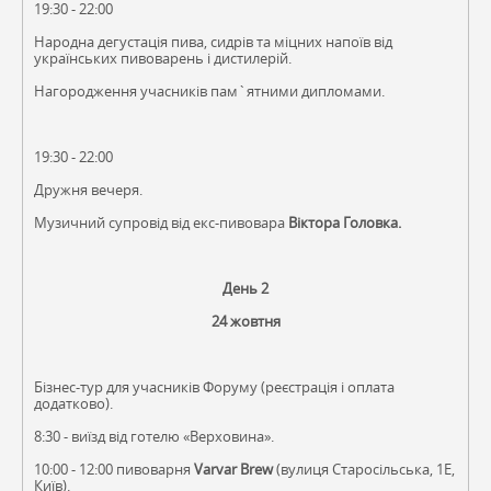
19:30 - 22:00
Народна дегустація пива, сидрів та міцних напоїв від
українських пивоварень і дистилерій.
Нагородження учасників пам`ятними дипломами.
19:30 - 22:00
Дружня вечеря.
Музичний супровід від екс-пивовара
Віктора Головка.
День 2
24 жовтня
Бізнес-тур для учасників Форуму (реєстрація і оплата
додатково).
8:30 - виїзд від готелю «Верховина».
10:00 - 12:00 пивоварня
Varvar Brew
(вулиця Старосільська, 1E,
Київ).