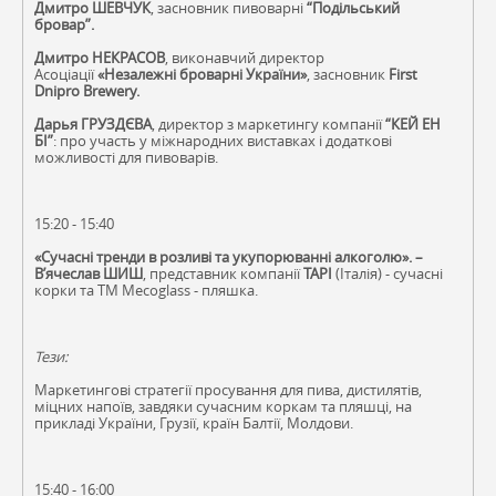
Дмитро ШЕВЧУК
, засновник пивоварні
“Подільський
бровар”.
Дмитро НЕКРАСОВ
, виконавчий директор
Асоціації
«Незалежні броварні України»
, засновник
First
Dnipro Brewery.
Дарья ГРУЗДЄВА
, директор з маркетингу компанії
“КЕЙ ЕН
БІ”
: про участь у міжнародних виставках і додаткові
можливості для пивоварів.
15:20 - 15:40
«Сучасні тренди в розливі та укупорюванні алкоголю». –
В’ячеслав ШИШ
, представник компанії
TAPI
(Італія) - сучасні
корки та TM Mecoglass - пляшка.
Тези:
Маркетингові стратегії просування для пива, дистилятів,
міцних напоїв, завдяки сучасним коркам та пляшці, на
прикладі України, Грузії, країн Балтії, Молдови.
15:40 - 16:00