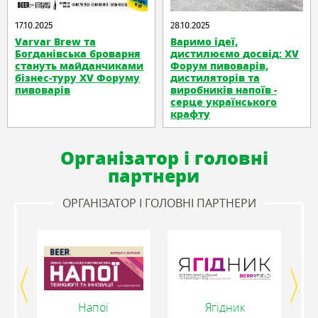
17.10.2025
28.10.2025
Varvar Brew та
Варимо ідеї,
Богданівська броварня
дистилюємо досвід: XV
стануть майданчиками
Форум пивоварів,
бізнес-туру XV Форуму
дистиляторів та
пивоварів
виробників напоїв -
серце українського
крафту
Організатор і головні
партнери
ОРГАНІЗАТОР І ГОЛОВНІ ПАРТНЕРИ
Напої
Ягідник