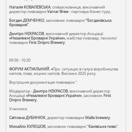
Наталія КОВАЛЕВСЬКА
, співзасновниця, виконавчий
директор пивоварні
Varvar Brew
- партнера бізнес-туру;
Богдан ДЕМЧЕНКО
, засновник пивоварні
“Богданівська
броварня”.
Дмитро НЕКРАСОВ
, виконавчий директор Асоціації
«Незалежні Броварні України»,
майстер-пивовар, технолог
пивоварні
First Dnipro Brewery
.
09:50 - 10:20
ФОРУМ АКТУАЛЬНИЙ. «
Про ситуацію в галузі виробництва
напоїв, пива, міцних напоїв. Виклики 2025 року.
Внутрішня документація пивоварні."
Модератор -
Дмитро НЕКРАСОВ
, виконавчий директор
Асоціації
«Незалежні броварні України»
, засновник
First
Dnipro Brewery.
Учасники:
Світлана ДУБИНЮК
, директор пивоварні
Malle brewery.
Михайло КУЛЄШОВ
, засновник пивоварні “
Канівське пиво
”.