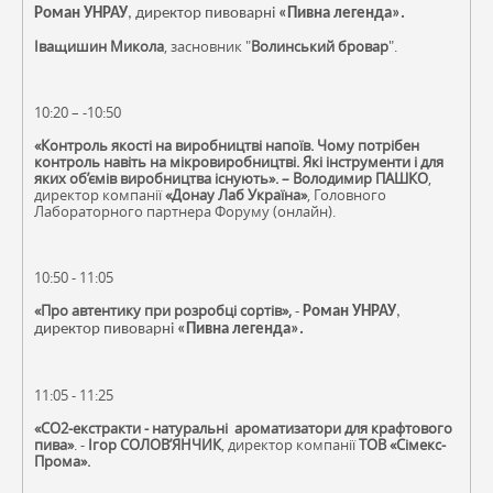
Роман УНРАУ
, директор пивоварні
«Пивна легенда».
І
ващишин Микола
, засновник "
Волинський бровар
".
10:20 – -10:50
«Контроль якості на виробництві напоїв. Чому потрібен
контроль навіть на мікровиробництві. Які інструменти і для
яких об’ємів виробництва існують». – Володимир ПАШКО
,
директор компанії
«Донау Лаб Україна»
, Головного
Лабораторного партнера Форуму (онлайн).
10:50 - 11:05
«Про автентику при розробці сортів»,
-
Роман УНРАУ
,
директор пивоварні
«Пивна легенда».
11:05 - 11:25
«СО2-екстракти - натуральні ароматизатори для крафтового
пива»
. -
Ігор СОЛОВ’ЯНЧИК
, директор компанії
ТОВ «Сімекс-
Прома».