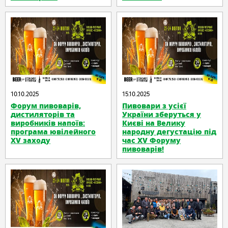
10.10.2025
15.10.2025
Форум пивоварів,
Пивовари з усієї
дистиляторів та
України зберуться у
виробників напоїв:
Києві на Велику
програма ювілейного
народну дегустацію під
XV заходу
час XV Форуму
пивоварів!