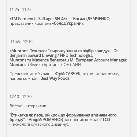
11:25 - 11:45
«TM Fermentis: SafLager SH-45»
. –
Богдан ДЕМЧЕНКО
,
представник компанії
«Солод України».
11:45 - 12:10
«Muntons. Технології вирощування та відбір солоду». - Dr.
Benjamin Saward Brewing / NPD Technologist,
Muntons
та
Maxence Benesteau MI European Account Manager,
Muntons.
(Велика Британія). ОНЛАЙН
Представник в Україні -
Юрій САВЧУК
, технолог напрямку
напоїв компанії
Best Way Foods
.
12:10 - 12:30
Виступ - інтерактив:
“Етикетка як перший крок до формування впізнаваного
бренду”. - Андрій РОМАНОВ,
засновник компанії
TCD
(Технології сучасного дизайну).