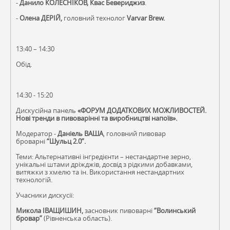
-
Данило КОЛЕСНІКОВ
,
Квас Бевериджиз
.
-
Олена ДЕРІЙ,
головний технолог
Varvar Brew.
13:40 – 14:30
Обід.
14:30 - 15:20
Дискусійна панель
«ФОРУМ ДОДАТКОВИХ МОЖЛИВОСТЕЙ.
Нові тренди в пивоварінні та виробництві напоїв».
Модератор -
Даніель ВАША
, головний пивовар
броварні
“Шульц 2.0”.
Теми: Альтернативні інгредієнти – нестандартне зерно,
унікальні штами дріжджів, досвід з рідкими добавками,
витяжки з хмелю та ін. Використання нестандартних
технологій.
Учасники дискусії:
Микола ІВАЩИШИН,
засновник пивоварні
“Волинський
бровар”
(Рівненська область).