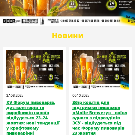
Новини
27.08.2025
06.10.2025
XV Форум пивоварів,
Збір коштів для
дистиляторів та
підтримки пивовара
виробників напоїв
«Malle Brewery» - воїна
відбудеться 23–24
одного з підрозділів
жовтня: нові тенденції
ЗСУ - відбудеться під
у крафтовому
час Форуму пивоварів
пивоварінні
23 жовтня