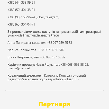
+380 (44) 339-99-31
+380 (50) 404-33-01
+380 (98) 166-96-24 (viber,
telegram)
+380 (63) 304-04-71
З пропозиціями щодо виступів та презентацій і для реєстрації
учасників і партнерів звертайтеся:
Анна Панкратенкова, тел: +38 097 759 25 83
Лариса Товкач, тел..: +38 097 96 89 516
Ірина Петронюк, тел: +38 096 49 166 92
Керівник проєкту:
Надія Ящук, тел. +38 (068) 568-58-22,
rnadia@ukr.net
Креативний директор
– Катерина Конєва, головний
редактор/засновник журналу
«
Напої&Пиво. ТІ»
Партнери