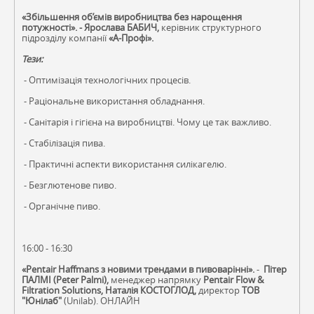
«Збільшення об’ємів виробництва без нарощення
потужності»
. - Ярослава БАБИЧ,
керівник структурного
підрозділу компанії
«А-Профі».
Тези:
- Оптимізація технологічних процесів.
- Раціональне використання обладнання.
- Санітарія і гігієна на виробництві. Чому це так важливо.
- Стабілізація пива.
- Практичні аспекти використання силікагелю.
- Безглютенове пиво.
- Органічне пиво.
16:00 - 16:30
«Pentair Haffmans з новими трендами в пивоварінні».
-
Пітер
ПАЛМІ (Peter Palmi),
менеджер напрямку
Pentair Flow &
Filtration Solutions, Наталія КОСТОГЛОД,
директор
ТОВ
"Юнілаб"
(Unilab). ОНЛАЙН