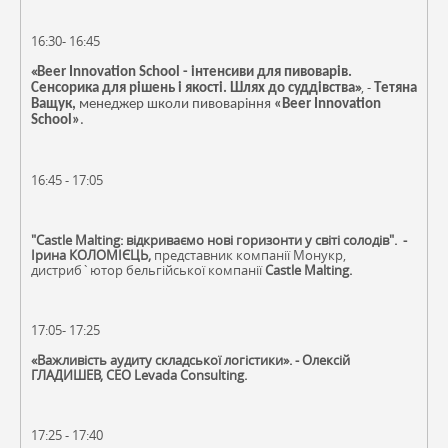
16:30- 16:45
«
Beer Innovation School - інтенсиви для пивоварів.
»
, -
Сенсорика для рішень і якості. Шлях до суддівства
Т
етяна
Ващук,
менеджер школи пивоваріння
«Beer Innovation
School»
.
16:45 - 17:05
"Castle Malting: відкриваємо нові горизонти у світі солодів". -
Ірина КОЛОМІЄЦЬ,
представник компанії Монукр,
дистриб`ютор бельгійської компанії
Castle Malting.
17:05- 17:25
«Важливість аудиту складської логістики». - Олексій
ГЛАДИШЕВ, СЕО Levada Consulting.
17:25 -
17:40