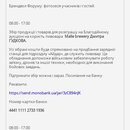
Брендвол Форуму: фотосесія учасників і гостей.
08:00 - 17:00
Збір продукції і товарів для розіграшу на Благодійному
аукціоні на користь пивовара
Malle brewery Дмитра
ГУДКОВА.
Усі зібрані кошти буде спрямовано на придбання зарядної
станції для підрозділу «Айдар», де служить пивовар. Це
обладнання допоможе військовим забезпечувати роботу
зв’язку, дронів та іншої техніки, необхідної для виконання
бойових завдань.
Підтримати збір можна і зараз. Посилання на банку:
Реквізити:
https://send.monobank.ua/jar/3zC894nJK
Номер картки банки:
4441 1111 2733 1936
08:00 - 17:00