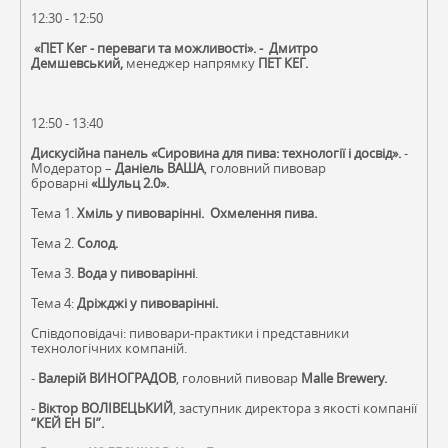
12:30 - 12:50
«ПЕТ Кег - переваги та можливості». - Дмитро
Демшевський,
менеджер напрямку
ПЕТ КЕГ.
12:50 - 13:40
Дискусійна панель «Сировина для пива: технології і досвід».
-
Модератор –
Даніель ВАША
, головний пивовар
броварні
«Шульц 2.0».
Тема 1.
Хміль у пивоварінні. Охмелення пива.
Тема 2.
Солод.
Тема 3.
Вода у пивоварінні
.
Тема 4:
Дріжджі у пивоварінні.
Співдоповідачі: пивовари-практики і представники
технологічних компаній.
-
Валерій ВИНОГРАДОВ
, головний пивовар
Malle Brewery.
-
Віктор ВОЛІВЕЦЬКИЙ
, заступник директора з якості компанії
“КЕЙ ЕН БІ”.