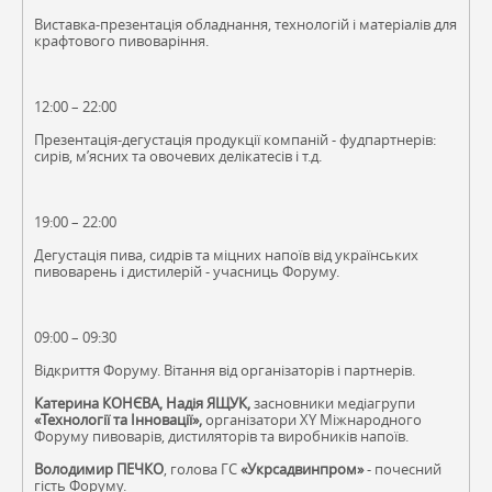
Виставка-презентація обладнання, технологій і матеріалів для
крафтового пивоваріння.
12:00 – 22:00
Презентація-дегустація продукції компаній - фудпартнерів:
сирів, м’ясних та овочевих делікатесів і т.д.
19:00 – 22:00
Дегустація пива, сидрів та міцних напоїв від українських
пивоварень і дистилерій - учасниць Форуму.
09:00 – 09:30
Відкриття Форуму. Вітання від організаторів і партнерів.
Катерина КОНЄВА, Надія ЯЩУК,
засновники медіагрупи
«Технології та Інновації»,
організатори XY Міжнародного
Форуму пивоварів, дистиляторів та виробників напоїв.
Володимир ПЕЧКО
, голова ГС
«Укрсадвинпром»
- почесний
гість Форуму.