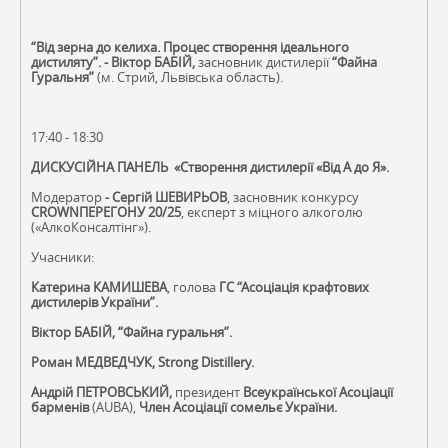
“Від зерна до келиха. Процес створення ідеального
дистиляту”. - Віктор БАБІЙ,
засновник дистилерії
“Файна
Гуральня”
(м. Стрий, Львівська область).
17:40 - 18:30
ДИСКУСІЙНА ПАНЕЛЬ «Створення дистилерії «Від А до Я».
Модератор
- Сергій ШЕВИРЬОВ
, засновник конкурсу
CROWNПЕРЕГОНУ 20/25
, експерт з міцного алкоголю
(«АлкоКонсалтінг»).
Учасники:
Катерина КАМИШЕВА
, голова
ГС “Асоціація крафтових
дистилерів України”.
Віктор БАБІЙ, “Файна гуральня”.
Роман МЕДВЕДЧУК, Strong Distillery.
Андрій ПЕТРОВСЬКИЙ,
президент
Всеукраїнської Асоціації
барменів
(AUBA),
Член Асоціації сомельє
України.