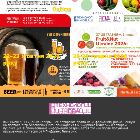
22–23 жовтня 2026
26-28 травня 2026
року
року
©2013-2016 ПП «Дрінкс Гелері». Все авторские права на информацию, размещенную
на портале http://techdrinks.info/ принадлежат ЧП «Дринкс Геллери» и авторам
публикаций. Использование информации разрешается только после получения
письменного согласия от ЧП «Дринкс Геллери».